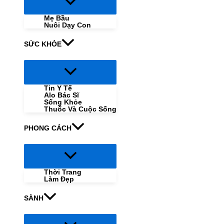
Menu
Toggle
Mẹ Bầu
Nuôi Dạy Con
SỨC KHỎE
Menu
Toggle
Tin Y Tế
Alo Bác Sĩ
Sống Khỏe
Thuốc Và Cuộc Sống
PHONG CÁCH
Menu
Toggle
Thời Trang
Làm Đẹp
SÀNH