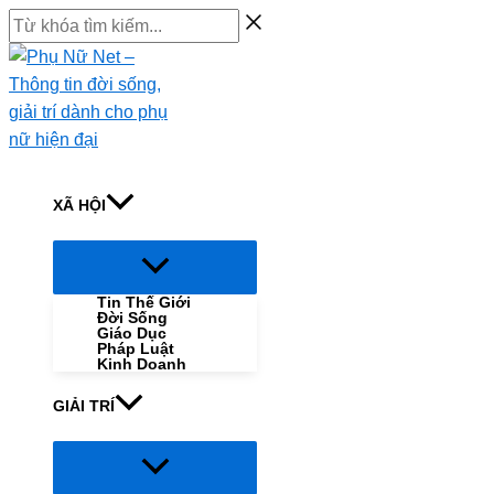
Skip
Từ
to
khóa
content
tìm
kiếm...
XÃ HỘI
Menu
Toggle
Tin Thế Giới
Đời Sống
Giáo Dục
Pháp Luật
Kinh Doanh
GIẢI TRÍ
Menu
Toggle