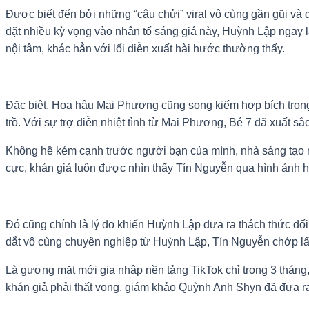
Được biết đến bởi những “câu chửi” viral vô cùng gần gũi và 
đặt nhiều kỳ vọng vào nhân tố sáng giá này, Huỳnh Lập ngay l
nội tâm, khác hẳn với lối diễn xuất hài hước thường thấy.
Đặc biệt, Hoa hậu Mai Phương cũng song kiếm hợp bích trong
trồ. Với sự trợ diễn nhiệt tình từ Mai Phương, Bé 7 đã xuất 
Không hề kém cạnh trước người bạn của mình, nhà sáng tạo 
cực, khán giả luôn được nhìn thấy Tín Nguyễn qua hình ảnh h
Đó cũng chính là lý do khiến Huỳnh Lập đưa ra thách thức đối
dắt vô cùng chuyên nghiệp từ Huỳnh Lập, Tín Nguyễn chớp lấy
Là gương mặt mới gia nhập nền tảng TikTok chỉ trong 3 thán
khán giả phải thất vọng, giám khảo Quỳnh Anh Shyn đã đưa ra t