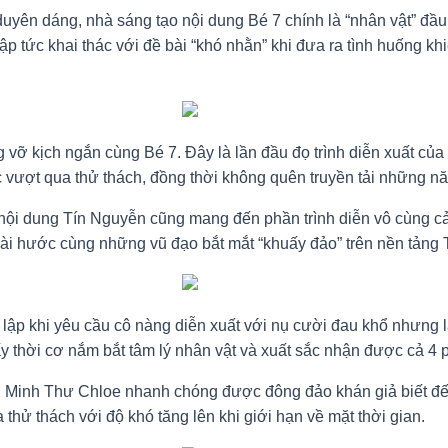
duyên dáng, nhà sáng tạo nội dung Bé 7 chính là “nhân vật” đầu
ập tức khai thác với đề bài “khó nhằn” khi đưa ra tình huống k
 vỡ kịch ngắn cùng Bé 7. Đây là lần đầu đọ trình diễn xuất củ
sắc vượt qua thử thách, đồng thời không quên truyền tải những 
nội dung Tín Nguyễn cũng mang đến phần trình diễn vô cùng c
ài hước cùng những vũ đạo bắt mắt “khuấy đảo” trên nền tảng 
 lập khi yêu cầu cô nàng diễn xuất với nụ cười đau khổ nhưng 
 thời cơ nắm bắt tâm lý nhân vật và xuất sắc nhận được cả 4 p
g, Minh Thư Chloe nhanh chóng được đông đảo khán giả biết đến
hử thách với độ khó tăng lên khi giới hạn về mặt thời gian.