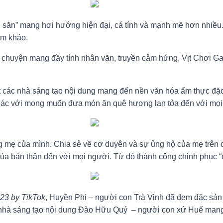
 săn” mang hơi hướng hiện đại, cá tính và mạnh mẽ hơn nhiều. 
ám khảo.
u chuyện mang đầy tính nhân văn, truyền cảm hứng, Vịt Chơi G
t các nhà sáng tạo nội dung mang đến nền văn hóa ẩm thực đặ
ác với mong muốn đưa món ăn quê hương lan tỏa đến với mọi n
g mẹ của mình. Chia sẻ về cơ duyên và sự ủng hộ của mẹ trên 
của bản thân đến với mọi người. Từ đó thành công chinh phục “c
23 by TikTok
, Huyền Phi – người con Trà Vinh đã đem đặc sản 
 nhà sáng tạo nội dung Đào Hữu Quý – người con xứ Huế mang