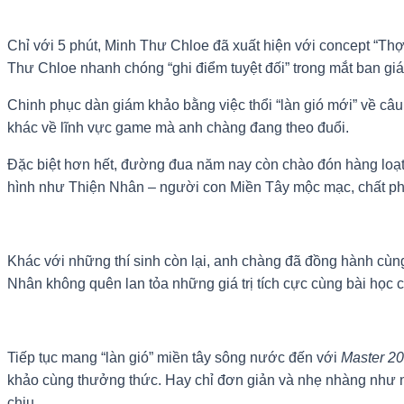
Chỉ với 5 phút, Minh Thư Chloe đã xuất hiện với concept “Thợ
Thư Chloe nhanh chóng “ghi điểm tuyệt đối” trong mắt ban gi
Chinh phục dàn giám khảo bằng việc thổi “làn gió mới” về câ
khác về lĩnh vực game mà anh chàng đang theo đuổi.
Đặc biệt hơn hết, đường đua năm nay còn chào đón hàng loạ
hình như Thiện Nhân – người con Miền Tây mộc mạc, chất ph
Khác với những thí sinh còn lại, anh chàng đã đồng hành cùn
Nhân không quên lan tỏa những giá trị tích cực cùng bài học 
Tiếp tục mang “làn gió” miền tây sông nước đến với
Master 20
khảo cùng thưởng thức. Hay chỉ đơn giản và nhẹ nhàng như
chịu.