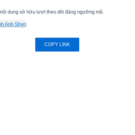
o nội dung sở hữu lượt theo dõi đáng ngưỡng mộ.
nh Anh Shyn
COPY LINK