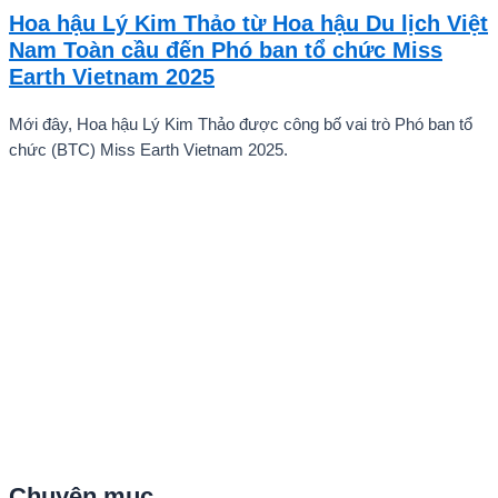
Vũ Nhật Anh, chàng trai tuổi teen đến từ Hà Nội, Việt Nam, đã gây
Hoa hậu Lý Kim Thảo từ Hoa hậu Du lịch Việt
ấn tượng mạnh với giọng hát trữ tình sâu lắng, mang đậm hơi thở
Nam Toàn cầu đến Phó ban tổ chức Miss
quê hương.
Earth Vietnam 2025
Mới đây, Hoa hậu Lý Kim Thảo được công bố vai trò Phó ban tổ
chức (BTC) Miss Earth Vietnam 2025.
Chuyên mục