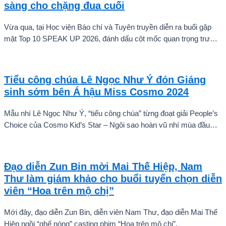
sàng cho chặng đua cuối
Vừa qua, tại Học viện Báo chí và Tuyên truyền diễn ra buổi gặp
mặt Top 10 SPEAK UP 2026, đánh dấu cột mốc quan trọng trước
khi các thí sinh chính thức bước vào giai đoạn tăng tốc của cuộc
thi.
Tiểu công chúa Lê Ngọc Như Ý đón Giáng
sinh sớm bên Á hậu Miss Cosmo 2024
Mẫu nhí Lê Ngọc Như Ý, “tiểu công chúa” từng đoạt giải People’s
Choice của Cosmo Kid’s Star – Ngôi sao hoàn vũ nhí mùa đầu
tiên tự tin thả dáng bên Á hậu Miss Cosmo 2024 – Mook
Karnruethai Tassabut trong bộ ảnh đón Giáng Sinh sớm.
Đạo diễn Zun Bin mời Mai Thế Hiệp, Nam
Thư làm giám khảo cho buổi tuyển chọn diễn
viên “Hoa trên mộ chị”
Mới đây, đạo diễn Zun Bin, diễn viên Nam Thư, đạo diễn Mai Thế
Hiệp ngồi “ghế nóng” casting phim “Hoa trên mộ chị”.