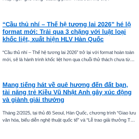
“Cầu thủ nhí – Thế hệ tương lai 2026” hé lộ
format mới: Trải qua 3 chặng với luật loại
khốc liệt, xuất hiện HLV Hàn Quốc
“Cầu thủ nhí – Thế hệ tương lai 2026” trở lại với format hoàn toàn
mới, sẽ là hành trình khốc liệt hơn qua chuỗi thử thách chưa từng
có và quá trình huấn luyện chuyên sâu. Mùa giải hứa hẹn sẽ là
cuộc cạnh tranh cam go để tìm ra những cầu thủ nhí bản lĩnh, sẵn
sàng chinh phục thử thách.
Mang tiếng hát về quê hương đến đất bạn,
tài năng trẻ Kiều Vũ Nhật Anh gây xúc động
và giành giải thưởng
Tháng 2/2025, tại thủ đô Seoul, Hàn Quốc, chương trình “Giao lưu
văn hóa, biểu diễn nghệ thuật quốc tế” và “Lễ trao giải thưởng Tài
năng quốc tế cho trẻ em” đã diễn ra với sự góp mặt của nhiều tài
năng nghệ thuật đến từ các quốc gia khác nhau. Trong số đó, Kiều