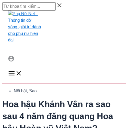
Skip
Từ
to
khóa
content
tìm
kiếm...
Main
Menu
Nổi bật
,
Sao
Hoa hậu Khánh Vân ra sao
sau 4 năm đăng quang Hoa