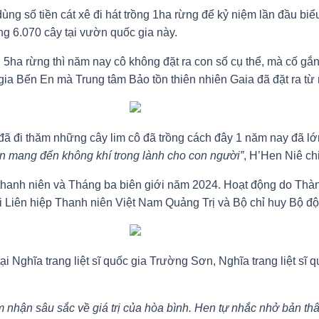
dùng số tiền cát xê đi hát trồng 1ha rừng để kỷ niệm lần đầu b
g 6.070 cây tại vườn quốc gia này.
5ha rừng thì năm nay cô không đặt ra con số cụ thể, mà cố gắ
gia Bến En mà Trung tâm Bảo tồn thiên nhiên Gaia đã đặt ra từ
ã đi thăm những cây lim cô đã trồng cách đây 1 năm nay đã lớn
ần mang đến không khí trong lành cho con người”
, H’Hen Niê ch
thanh niên và Tháng ba biên giới năm 2024. Hoạt động do Thà
ên hiệp Thanh niên Việt Nam Quảng Trị và Bộ chỉ huy Bộ đội 
 Nghĩa trang liệt sĩ quốc gia Trường Sơn, Nghĩa trang liệt sĩ 
m nhận sâu sắc về giá trị của hòa bình. Hen tự nhắc nhở bản thâ