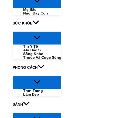
Menu
Toggle
Mẹ Bầu
Nuôi Dạy Con
SỨC KHỎE
Menu
Toggle
Tin Y Tế
Alo Bác Sĩ
Sống Khỏe
Thuốc Và Cuộc Sống
PHONG CÁCH
Menu
Toggle
Thời Trang
Làm Đẹp
SÀNH