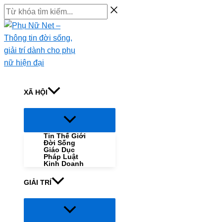
Skip
Từ
to
khóa
content
tìm
kiếm...
XÃ HỘI
Menu
Toggle
Tin Thế Giới
Đời Sống
Giáo Dục
Pháp Luật
Kinh Doanh
GIẢI TRÍ
Menu
Toggle