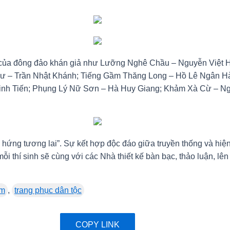
 của đông đảo khán giả như Lưỡng Nghê Chầu – Nguyễn Việt 
ư – Trần Nhật Khánh; Tiếng Gầm Thăng Long – Hồ Lê Ngân Hà
nh Tiến; Phụng Lý Nữ Sơn – Hà Huy Giang; Khảm Xà Cừ – N
m hứng tương lai”. Sự kết hợp độc đáo giữa truyền thống và hiệ
i thí sinh sẽ cùng với các Nhà thiết kế bàn bạc, thảo luận, lê
am
,
trang phục dân tộc
COPY LINK