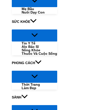
Menu
Toggle
Mẹ Bầu
Nuôi Dạy Con
SỨC KHỎE
Menu
Toggle
Tin Y Tế
Alo Bác Sĩ
Sống Khỏe
Thuốc Và Cuộc Sống
PHONG CÁCH
Menu
Toggle
Thời Trang
Làm Đẹp
SÀNH