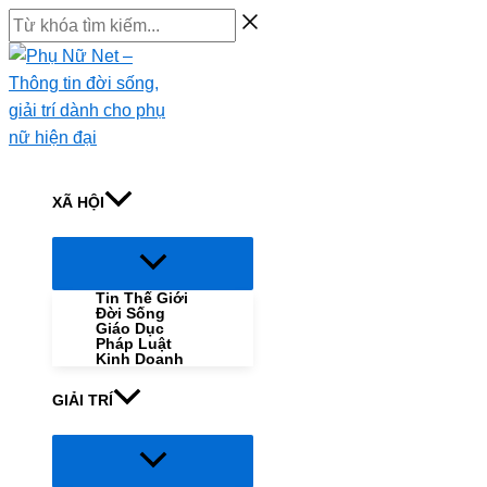
Skip
Từ
to
khóa
content
tìm
kiếm...
XÃ HỘI
Menu
Toggle
Tin Thế Giới
Đời Sống
Giáo Dục
Pháp Luật
Kinh Doanh
GIẢI TRÍ
Menu
Toggle