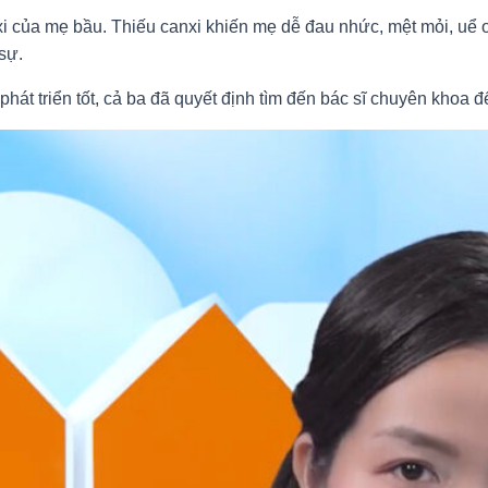
i của mẹ bầu. Thiếu canxi khiến mẹ dễ đau nhức, mệt mỏi, uể o
sự.
hát triển tốt, cả ba đã quyết định tìm đến bác sĩ chuyên khoa 