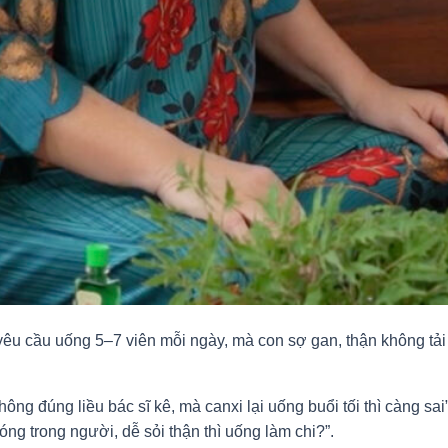
 yêu cầu uống 5–7 viên mỗi ngày, mà con sợ gan, thận không tải
ông đúng liều bác sĩ kê, mà canxi lại uống buổi tối thì càng s
óng trong người, dễ sỏi thận thì uống làm chi?”.