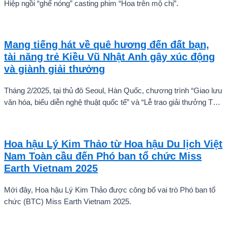
Hiệp ngồi “ghế nóng” casting phim “Hoa trên mộ chị”.
Mang tiếng hát về quê hương đến đất bạn,
tài năng trẻ Kiều Vũ Nhật Anh gây xúc động
và giành giải thưởng
Tháng 2/2025, tại thủ đô Seoul, Hàn Quốc, chương trình “Giao lưu
văn hóa, biểu diễn nghệ thuật quốc tế” và “Lễ trao giải thưởng Tài
năng quốc tế cho trẻ em” đã diễn ra với sự góp mặt của nhiều tài
năng nghệ thuật đến từ các quốc gia khác nhau. Trong số đó, Kiều
Vũ Nhật Anh, chàng trai tuổi teen đến từ Hà Nội, Việt Nam, đã gây
Hoa hậu Lý Kim Thảo từ Hoa hậu Du lịch Việt
ấn tượng mạnh với giọng hát trữ tình sâu lắng, mang đậm hơi thở
Nam Toàn cầu đến Phó ban tổ chức Miss
quê hương.
Earth Vietnam 2025
Mới đây, Hoa hậu Lý Kim Thảo được công bố vai trò Phó ban tổ
chức (BTC) Miss Earth Vietnam 2025.