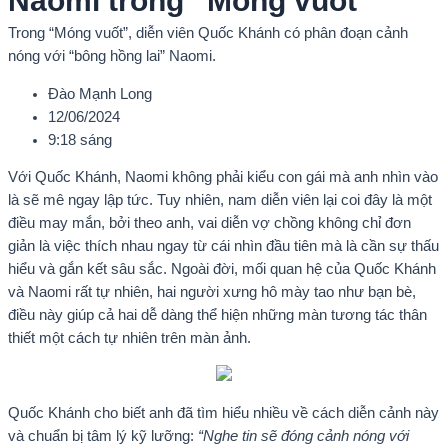
Naomi trong “Móng vuốt”
Trong “Móng vuốt”, diễn viên Quốc Khánh có phân đoạn cảnh
nóng với “bông hồng lai” Naomi.
Đào Mạnh Long
12/06/2024
9:18 sáng
Với Quốc Khánh, Naomi không phải kiểu con gái mà anh nhìn vào
là sẽ mê ngay lập tức. Tuy nhiên, nam diễn viên lại coi đây là một
điều may mắn, bởi theo anh, vai diễn vợ chồng không chỉ đơn
giản là việc thích nhau ngay từ cái nhìn đầu tiên mà là cần sự thấu
hiểu và gắn kết sâu sắc. Ngoài đời, mối quan hệ của Quốc Khánh
và Naomi rất tự nhiên, hai người xưng hô mày tao như bạn bè,
điều này giúp cả hai dễ dàng thể hiện những màn tương tác thân
thiết một cách tự nhiên trên màn ảnh.
Quốc Khánh cho biết anh đã tìm hiểu nhiều về cách diễn cảnh này
và chuẩn bị tâm lý kỹ lưỡng:
“Nghe tin sẽ đóng cảnh nóng với