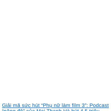
Giải mã sức hút “Phụ nữ làm film 3”: Podcast
“nặng đô” của Mai Thanh Hà hút 4,5 triệu