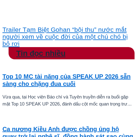
Trailer Tạm Biệt Gohan “bội thu” nước mắt
người xem về cuộc đời của một chú chó bị
bỏ rơi
Tin đọc nhiều
Top 10 MC tài năng của SPEAK UP 2026 sẵn
sàng cho chặng đua cuối
Vừa qua, tại Học viện Báo chí và Tuyên truyền diễn ra buổi gặp
mặt Top 10 SPEAK UP 2026, đánh dấu cột mốc quan trọng trước
khi các thí sinh chính thức bước vào giai đoạn tăng tốc của cuộc
thi.
Ca nương Kiều Anh được chồng ủng hộ
quay trở lại nghệ sĩ, đồng hành sát sao cùng