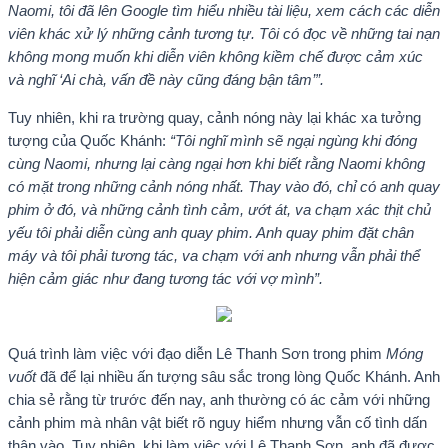
Naomi, tôi đã lên Google tìm hiểu nhiều tài liệu, xem cách các diễn
viên khác xử lý những cảnh tương tự. Tôi có đọc về những tai nạn
không mong muốn khi diễn viên không kiềm chế được cảm xúc
và nghĩ ‘Ai chà, vấn đề này cũng đáng bận tâm’”.
Tuy nhiên, khi ra trường quay, cảnh nóng này lại khác xa tưởng
tượng của Quốc Khánh:
“Tôi nghĩ mình sẽ ngại ngùng khi đóng
cùng Naomi, nhưng lại càng ngại hơn khi biết rằng Naomi không
có mặt trong những cảnh nóng nhất. Thay vào đó, chỉ có anh quay
phim ở đó, và những cảnh tình cảm, ướt át, va chạm xác thịt chủ
yếu tôi phải diễn cùng anh quay phim. Anh quay phim đặt chân
máy và tôi phải tương tác, va chạm với anh nhưng vẫn phải thể
hiện cảm giác như đang tương tác với vợ mình”.
Quá trình làm việc với đạo diễn Lê Thanh Sơn trong phim
Móng
vuốt
đã để lại nhiều ấn tượng sâu sắc trong lòng Quốc Khánh. Anh
chia sẻ rằng từ trước đến nay, anh thường có ác cảm với những
cảnh phim mà nhân vật biết rõ nguy hiểm nhưng vẫn cố tình dấn
thân vào. Tuy nhiên, khi làm việc với Lê Thanh Sơn, anh đã được