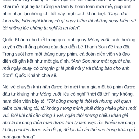
khai mở một hệ tư tưởng và tâm lý hoàn toàn mới mẻ, giúp anh
nhìn nhận lại những chi tiết này một cách khác biệt:
“Cuộc đời
luôn vậy, luôn nghĩ không có gì nguy hiểm thì những nguy hiểm sẽ
tới những lúc chúng ta nghĩ là an toàn”.
Quốc Khánh cho biết trong quá trình quay
Móng vuốt
, anh thường
xuyên đến thẳng phòng của đạo diễn Lê Thanh Sơn để trao đổi.
Trong suốt hơn một tháng quay phim, cả đoàn diễn viên và đạo
diễn đã gắn kết như một gia đình.
“Anh Sơn như một người cha,
mỗi ngày quay có chuyện gì là phải hỏi ý và thông báo cho anh
Sơn”
, Quốc Khánh chia sẻ.
Nói về chuyện khi nhận được lời mời tham gia một bộ phim được
đầu tư khủng như
Móng vuốt
liệu có nghĩ “thời đã tới” hay không,
nam diễn viên bày tỏ:
“Tôi cũng mong là thời tới nhưng với quan
điểm của riêng tôi, tôi không mong mình phải đóng nhiều phim mới
vui. Đôi khi chỉ cần đóng 1 vai, ngắn thôi nhưng nhiều khán giả
nhớ là tôi cũng thỏa mãn được tâm lý làm việc rồi. Nhiều vai cũng
không nói lên được vấn đề gì, để lại dấu ấn thế nào trong khán giả
mới quan trọng”.