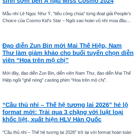
sinh sớm bên Á hậu Miss Cosmo 2024
Mẫu nhí Lê Ngọc Như Ý, “tiểu công chúa” từng đoạt giải People’s
Choice của Cosmo Kid’s Star – Ngôi sao hoàn vũ nhí mùa đầu
tiên tự tin thả dáng bên Á hậu Miss Cosmo 2024 – Mook
Karnruethai Tassabut trong bộ ảnh đón Giáng Sinh sớm.
Đạo diễn Zun Bin mời Mai Thế Hiệp, Nam
Thư làm giám khảo cho buổi tuyển chọn diễn
viên “Hoa trên mộ chị”
Mới đây, đạo diễn Zun Bin, diễn viên Nam Thư, đạo diễn Mai Thế
Hiệp ngồi “ghế nóng” casting phim “Hoa trên mộ chị”.
“Cầu thủ nhí – Thế hệ tương lai 2026” hé lộ
format mới: Trải qua 3 chặng với luật loại
khốc liệt, xuất hiện HLV Hàn Quốc
“Cầu thủ nhí – Thế hệ tương lai 2026” trở lại với format hoàn toàn