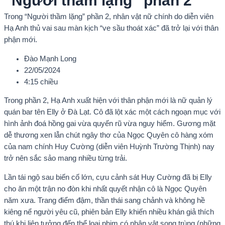
“Người thầm lặng” phần 2
Trong “Người thầm lặng” phần 2, nhân vật nữ chính do diễn viên
Hạ Anh thủ vai sau màn kịch “ve sầu thoát xác” đã trở lại với thân
phận mới.
Đào Mạnh Long
22/05/2024
4:15 chiều
Trong phần 2, Hạ Anh xuất hiện với thân phận mới là nữ quản lý
quán bar tên Elly ở Đà Lạt. Cô đã lột xác một cách ngoạn mục với
hình ảnh đoá hồng gai vừa quyến rũ vừa nguy hiểm. Gương mặt
dễ thương xen lẫn chút ngây thơ của Ngọc Quyên cô hàng xóm
của nam chính Huy Cường (diễn viên Huỳnh Trường Thịnh) nay
trở nên sắc sảo mang nhiều từng trải.
Lần tái ngộ sau biến cố lớn, cựu cảnh sát Huy Cường đã bị Elly
cho ăn một trận no đòn khi nhất quyết nhận cô là Ngọc Quyên
năm xưa. Trang điểm đậm, thần thái sang chảnh và không hề
kiêng nể người yêu cũ, phiên bản Elly khiến nhiều khán giả thích
thú khi liên tưởng đến thể loại phim có nhân vật song trùng (những