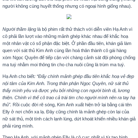
người không cùng huyết thống nhưng có ngoại hình giống nhau).
Người thầm lặng
là bộ phim rất thử thách với diễn viên Hạ Anh vì
cô phải lần lượt vào những mảnh ghép khác nhau để khắc hoạ
một nhân vật có số phận đặc biệt. Ở phần đầu tiên, khán giả làm
quen với sát thủ Kim Anh cùng lần hoá thân thành cô gái hàng
xóm Ngọc Quyên để tiếp cận với chàng cảnh sát đội phòng chống
ma tuý nhằm moi thông tin cho cha nuôi cũng là trùm ma tuý.
Hạ Anh cho biết
: “Đấy chính mảnh ghép đầu tiên khắc hoạ vẻ đẹp
nội tâm của Kim Anh. Trong thân phận Ngọc Quyên, nữ sát thủ
thấy mình yêu và được yêu bởi những con người bình dị, lương
thiện. Chính vì thế cô trao cả trái tim cho người mình nên ra tay hạ
thủ”.
Rồi cuộc đời rẽ sóng, Kim Anh xuất hiện trở lại bằng cái tên
Elly ở nơi chốn xa lạ. Đây cũng chính là mảnh ghép còn lại của
nữ sát thủ, một tính cách lạnh lùng, dứt khoát khiến nhiều khán giả
phải rùng mình.
Theo Hạ Anh, với mảnh ghép Elly là cô cực nhất vì từ tạo hình