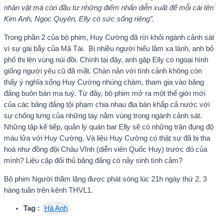
nhân vật mà còn đầu tư những điểm nhấn diễn xuất để mỗi cái tên
Kim Anh, Ngọc Quyên, Elly có sức sống riêng”.
Trong phần 2 của bộ phim, Huy Cường đã rời khỏi ngành cảnh sát
vì sự gài bẫy của Mã Tài. Bị nhiều người hiểu lầm xa lánh, anh bỏ
phố thị lên vùng núi đồi. Chính tại đây, anh gặp Elly có ngoại hình
giống người yêu cũ đã mất. Chán nản với tình cảnh không còn
thấy ý nghĩa sống Huy Cường nhúng chàm, tham gia vào băng
đảng buôn bán ma tuý. Từ đây, bộ phim mở ra một thế giới mới
của các băng đảng tội phạm chia nhau địa bàn khắp cả nước với
sự chống lưng của những tay nằm vùng trong ngành cảnh sát.
Những tập kế tiếp, quản lý quán bar Elly sẽ có những trận đụng độ
máu lửa với Huy Cường. Và liệu Huy Cường có thật sự đã bị tha
hoá như đồng đội Châu Vĩnh (diễn viên Quốc Huy) trước đó của
mình? Liệu cặp đối thủ băng đảng có nảy sinh tình cảm?
Bộ phim Người thầm lặng được phát sóng lúc 21h ngày thứ 2, 3
hàng tuần trên kênh THVL1.
Tag :
Hà Anh