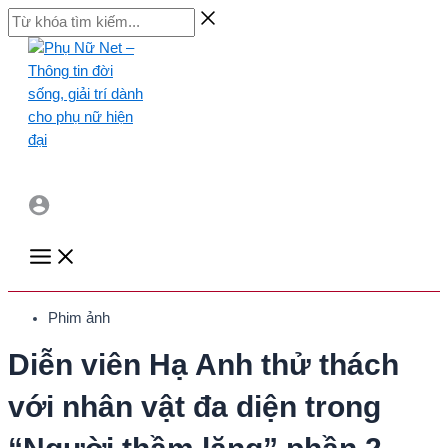
Skip
Từ
to
khóa
content
tìm
kiếm...
Main
Menu
Phim ảnh
Diễn viên Hạ Anh thử thách
với nhân vật đa diện trong