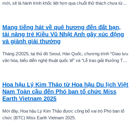
mới, sẽ là hành trình khốc liệt hơn qua chuỗi thử thách chưa từng
có và quá trình huấn luyện chuyên sâu. Mùa giải hứa hẹn sẽ là
cuộc cạnh tranh cam go để tìm ra những cầu thủ nhí bản lĩnh, sẵn
sàng chinh phục thử thách.
Mang tiếng hát về quê hương đến đất bạn,
tài năng trẻ Kiều Vũ Nhật Anh gây xúc động
và giành giải thưởng
Tháng 2/2025, tại thủ đô Seoul, Hàn Quốc, chương trình “Giao lưu
văn hóa, biểu diễn nghệ thuật quốc tế” và “Lễ trao giải thưởng Tài
năng quốc tế cho trẻ em” đã diễn ra với sự góp mặt của nhiều tài
năng nghệ thuật đến từ các quốc gia khác nhau. Trong số đó, Kiều
Vũ Nhật Anh, chàng trai tuổi teen đến từ Hà Nội, Việt Nam, đã gây
Hoa hậu Lý Kim Thảo từ Hoa hậu Du lịch Việt
ấn tượng mạnh với giọng hát trữ tình sâu lắng, mang đậm hơi thở
Nam Toàn cầu đến Phó ban tổ chức Miss
quê hương.
Earth Vietnam 2025
Mới đây, Hoa hậu Lý Kim Thảo được công bố vai trò Phó ban tổ
chức (BTC) Miss Earth Vietnam 2025.