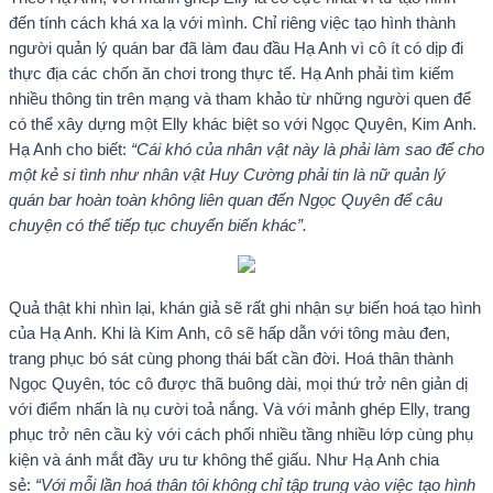
đến tính cách khá xa lạ với mình. Chỉ riêng việc tạo hình thành
người quản lý quán bar đã làm đau đầu Hạ Anh vì cô ít có dịp đi
thực địa các chốn ăn chơi trong thực tế. Hạ Anh phải tìm kiếm
nhiều thông tin trên mạng và tham khảo từ những người quen để
có thể xây dựng một Elly khác biệt so với Ngọc Quyên, Kim Anh.
Hạ Anh cho biết:
“Cái khó của nhân vật này là phải làm sao để cho
một kẻ si tình như nhân vật Huy Cường phải tin là nữ quản lý
quán bar hoàn toàn không liên quan đến Ngọc Quyên để câu
chuyện có thể tiếp tục chuyển biến khác”.
Quả thật khi nhìn lại, khán giả sẽ rất ghi nhận sự biến hoá tạo hình
của Hạ Anh. Khi là Kim Anh, cô sẽ hấp dẫn với tông màu đen,
trang phục bó sát cùng phong thái bất cần đời. Hoá thân thành
Ngọc Quyên, tóc cô được thã buông dài, mọi thứ trở nên giản dị
với điểm nhấn là nụ cười toả nắng. Và với mảnh ghép Elly, trang
phục trở nên cầu kỳ với cách phối nhiều tầng nhiều lớp cùng phụ
kiện và ánh mắt đầy ưu tư không thể giấu. Như Hạ Anh chia
sẻ:
“Với mỗi lần hoá thân tôi không chỉ tập trung vào việc tạo hình