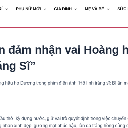
RÍ
PHỤ NỮ MỚI
GIA ĐÌNH
MẸ VÀ BÉ
SỨC
Yến đảm nhận vai Hoàng
áng Sĩ”
g hậu họ Dương trong phim điện ảnh “Hộ linh tráng sĩ: Bí ẩn m
 thời kỳ dựng nước, giữ vai trò quyết định trong việc chuyển g
ng nhan xinh đẹp, gương mặt phúc hậu, làn da trắng hồng cùng 