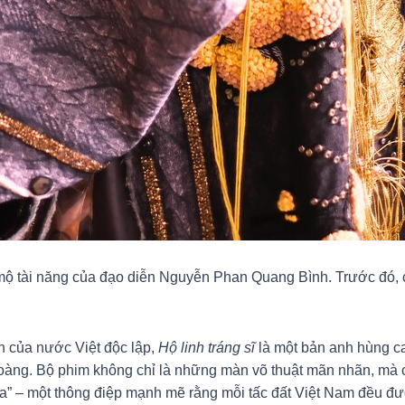
 mộ tài năng của đạo diễn Nguyễn Phan Quang Bình. Trước đó, 
n của nước Việt độc lập,
Hộ linh tráng sĩ
là một bản anh hùng ca 
oàng. Bộ phim không chỉ là những màn võ thuật mãn nhãn, mà cò
 gia” – một thông điệp mạnh mẽ rằng mỗi tấc đất Việt Nam đều 