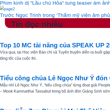
Phim kinh dị "Lầu chú Hỏa" tung teaser ám ảnh,
Trước Ngọc Trinh trong ‘Thẩm mỹ viện âm phủ’
Tin đọc nhiều
Top 10 MC tài năng của SPEAK UP 2
Vừa qua, tại Học viện Báo chí và Tuyên truyền diễn ra buổi g
tăng tốc của cuộc thi.
Tiểu công chúa Lê Ngọc Như Ý đón
Mẫu nhí Lê Ngọc Như Ý, “tiểu công chúa” từng đoạt giải Peopl
– Mook Karnruethai Tassabut trong bộ ảnh đón Giáng Sinh sớ