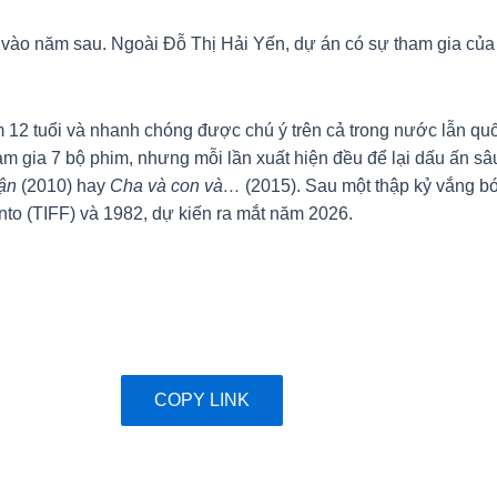
h vào năm sau. Ngoài Đỗ Thị Hải Yến, dự án có sự tham gia c
 12 tuổi và nhanh chóng được chú ý trên cả trong nước lẫn qu
ham gia 7 bộ phim, nhưng mỗi lần xuất hiện đều để lại dấu ấn s
tận
(2010) hay
Cha và con và…
(2015). Sau một thập kỷ vắng bó
onto (TIFF) và 1982, dự kiến ra mắt năm 2026.
COPY LINK