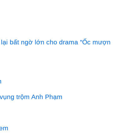
g lại bất ngờ lớn cho drama "Ốc mượn
n
n vụng trộm Anh Phạm
xem