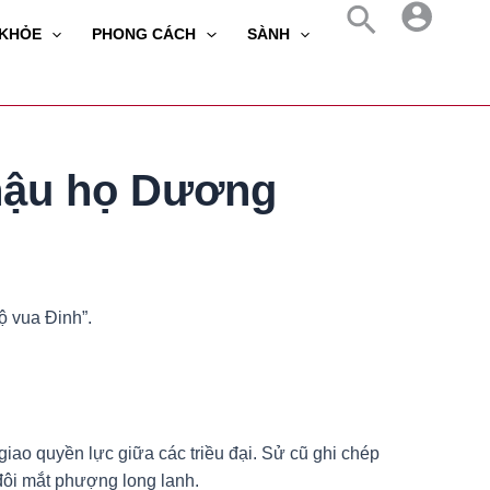
 KHỎE
PHONG CÁCH
SÀNH
 hậu họ Dương
ộ vua Đinh”.
iao quyền lực giữa các triều đại. Sử cũ ghi chép
đôi mắt phượng long lanh.