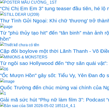
“Chị Chị Em Em 3” tung teaser đầu tiên, hé l
Thư Tình Gửi Ngoại: Khi chữ 'thương' trở thàn
Từ "phù thủy tạo hit" đến “tân binh” màn ảnh
hồn"
Cặp đôi boylove một thời Lãnh Thanh - Võ Điền
Từ ngôi sao Hollywood đến “thợ săn quái vật”:
"Ốc Mượn Hồn" gây sốt: Tiểu Vy, Yên Đan đọ 
Quốc Trường đến chúc mừng vai chính của Ng
Giải mã sức hút “Phụ nữ làm film 3”: Podcast 