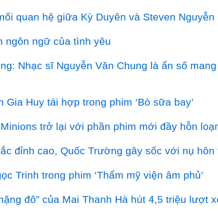
ộ mối quan hệ giữa Kỳ Duyên và Steven Nguyễn
h ngôn ngữ của tình yêu
 rộng: Nhạc sĩ Nguyễn Văn Chung là ẩn số man
 Gia Huy tái hợp trong phim ‘Bò sữa bay’
 Minions trở lại với phần phim mới đầy hỗn loạ
sắc đỉnh cao, Quốc Trường gây sốc với nụ hô
ọc Trinh trong phim ‘Thẩm mỹ viện âm phủ’
“nặng đô” của Mai Thanh Hà hút 4,5 triệu lượt 