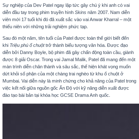
Sự nghiệp của Dev Patel ngay lập tức gây chú ý khi anh có vai
diễn đầu tay trong phim truyền hình
Skins
năm 2007. Nam diễn
viên mới 17 tuổi khi đó đã xuất sắc vào vai Anwar Kharral – một
thiếu niên với những trải nghiệm phức tạp.
Sau đó một năm, tên tuổi của Patel được toàn thế giới biết đến
khi
Triệu phú ổ chuột
trở thành biểu tượng văn hóa. Được đạo
diễn bởi Danny Boyle, bộ phim đã gây chấn động toàn cầu, giành
được 8 giải Oscar. Trong vai Jamal Malik, Patel đã mang đến một
màn trình diễn chân thành và sâu sắc, thể hiện khát vọng muốn
dứt khỏi số phận của một chàng trai nghèo từ khu ổ chuột ở
Mumbai. Vai diễn này là minh chứng cho khả năng của Patel trong
việc kết nối giữa nguồn gốc Ấn Độ với kỹ năng diễn xuất được
đào tạo bài bản tại khóa học GCSE Drama Anh quốc.