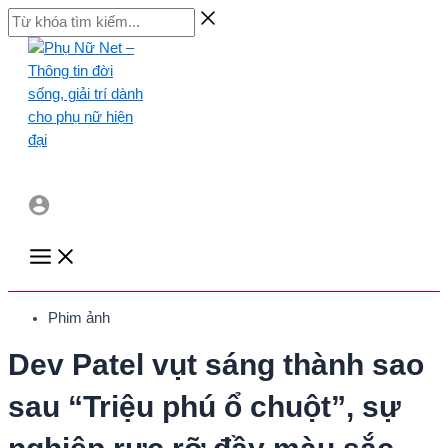
Skip
Từ
to
khóa
content
tìm
kiếm...
Main
Menu
Phim ảnh
Dev Patel vụt sáng thành sao
sau “Triệu phú ổ chuột”, sự