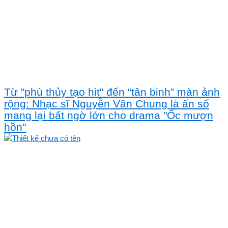
Từ "phù thủy tạo hit" đến “tân binh” màn ảnh
rộng: Nhạc sĩ Nguyễn Văn Chung là ẩn số
mang lại bất ngờ lớn cho drama "Ốc mượn
hồn"