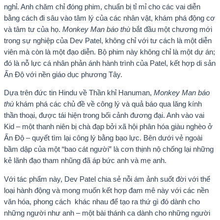
nghỉ. Anh chăm chỉ đóng phim, chuẩn bị tỉ mỉ cho các vai diễn
bằng cách đi sâu vào tâm lý của các nhân vật, khám phá động cơ
và tâm tư của họ.
Monkey Man báo thù
bắt đầu một chương mới
trong sự nghiệp của Dev Patel, không chỉ với tư cách là một diễn
viên mà còn là một đạo diễn. Bộ phim này không chỉ là một dự án;
đó là nỗ lực cá nhân phản ánh hành trình của Patel, kết hợp di sản
Ấn Độ với nền giáo dục phương Tây.
Dựa trên đức tin Hindu về Thần khỉ Hanuman,
Monkey Man báo
thù
khám phá các chủ đề về công lý và quả báo qua lăng kính
thần thoại, được tái hiện trong bối cảnh đương đại. Anh vào vai
Kid – một thanh niên bị chà đạp bởi xã hội phân hóa giàu nghèo ở
Ấn Độ – quyết tìm lại công lý bằng bạo lực. Bên dưới vẻ ngoài
bầm dập của một “bao cát người” là cơn thịnh nộ chống lại những
kẻ lãnh đạo tham nhũng đã áp bức anh và mẹ anh.
Với tác phẩm này, Dev Patel chia sẻ nỗi ám ảnh suốt đời với thể
loại hành động và mong muốn kết hợp đam mê này với các nền
văn hóa, phong cách khác nhau để tạo ra thứ gì đó dành cho
những người như anh – một bài thánh ca dành cho những người