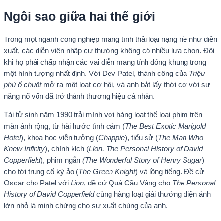
Ngôi sao giữa hai thế giới
Trong một ngành công nghiệp mang tính thải loại nặng nề như diễn
xuất, các diễn viên nhập cư thường không có nhiều lựa chọn. Đôi
khi họ phải chấp nhận các vai diễn mang tính đóng khung trong
một hình tượng nhất định. Với Dev Patel, thành công của
Triệu
phú ổ chuột
mở ra một loạt cơ hội, và anh bắt lấy thời cơ với sự
năng nổ vốn đã trở thành thương hiệu cá nhân.
Tài tử sinh năm 1990 trải mình với hàng loạt thể loại phim trên
màn ảnh rộng, từ hài hước tình cảm (
The Best Exotic Marigold
Hotel
), khoa học viễn tưởng (
Chappie
), tiểu sử (
The Man Who
Knew Infinity
), chính kịch (
Lion, The Personal History of David
Copperfield
), phim ngắn
(The Wonderful Story of Henry Sugar
)
cho tới trung cổ kỳ ảo (
The Green Knight
) và lồng tiếng. Đề cử
Oscar cho Patel với
Lion
, đề cử Quả Cầu Vàng cho
The Personal
History of David Copperfield
cùng hàng loạt giải thưởng điện ảnh
lớn nhỏ là minh chứng cho sự xuất chúng của anh.