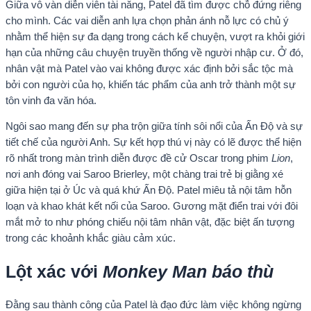
Giữa vô vàn diễn viên tài năng, Patel đã tìm được chỗ đứng riêng
cho mình. Các vai diễn anh lựa chọn phản ánh nỗ lực có chủ ý
nhằm thể hiện sự đa dạng trong cách kể chuyện, vượt ra khỏi giới
hạn của những câu chuyện truyền thống về người nhập cư. Ở đó,
nhân vật mà Patel vào vai không được xác định bởi sắc tộc mà
bởi con người của họ, khiến tác phẩm của anh trở thành một sự
tôn vinh đa văn hóa.
Ngôi sao mang đến sự pha trộn giữa tính sôi nổi của Ấn Độ và sự
tiết chế của người Anh. Sự kết hợp thú vị này có lẽ được thể hiện
rõ nhất trong màn trình diễn được đề cử Oscar trong phim
Lion
,
nơi anh đóng vai Saroo Brierley, một chàng trai trẻ bị giằng xé
giữa hiện tại ở Úc và quá khứ Ấn Độ. Patel miêu tả nội tâm hỗn
loạn và khao khát kết nối của Saroo. Gương mặt điển trai với đôi
mắt mở to như phóng chiếu nội tâm nhân vật, đặc biệt ấn tượng
trong các khoảnh khắc giàu cảm xúc.
Lột xác với
Monkey Man báo thù
Đằng sau thành công của Patel là đạo đức làm việc không ngừng