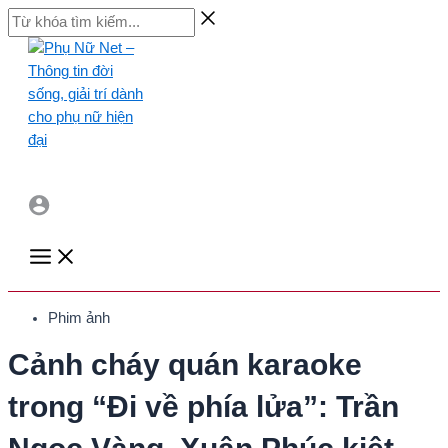
Skip
Từ
to
khóa
content
tìm
kiếm...
Main
Menu
Phim ảnh
Cảnh cháy quán karaoke
trong “Đi về phía lửa”: Trần