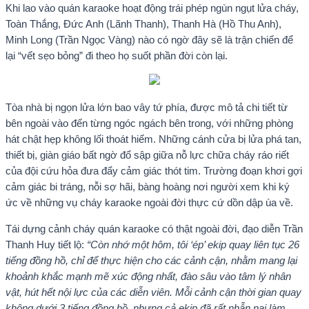
Khi lao vào quán karaoke hoạt động trái phép ngùn ngụt lửa cháy,
Toàn Thắng, Đức Anh (Lãnh Thanh), Thanh Hà (Hồ Thu Anh),
Minh Long (Trần Ngọc Vàng) nào có ngờ đây sẽ là trận chiến để
lại “vết sẹo bỏng” đi theo họ suốt phần đời còn lại.
Tòa nhà bị ngọn lửa lớn bao vây tứ phía, được mô tả chi tiết từ
bên ngoài vào đến từng ngóc ngách bên trong, với những phòng
hát chật hẹp không lối thoát hiểm. Những cánh cửa bị lửa phá tan,
thiết bị, giàn giáo bất ngờ đổ sập giữa nỗ lực chữa cháy ráo riết
của đội cứu hỏa đưa đẩy cảm giác thót tim. Trường đoạn khơi gợi
cảm giác bi tráng, nỗi sợ hãi, bàng hoàng nơi người xem khi ký
ức về những vụ cháy karaoke ngoài đời thực cứ dồn dập ùa về.
Tái dựng cảnh cháy quán karaoke có thật ngoài đời, đạo diễn Trần
Thanh Huy tiết lộ:
“Còn nhớ một hôm, tôi ‘ép’ ekip quay liên tục 26
tiếng đồng hồ, chỉ để thực hiện cho các cảnh cận, nhằm mang lại
khoảnh khắc mạnh mẽ xúc động nhất, đào sâu vào tâm lý nhân
vật, hút hết nội lực của các diễn viên. Mỗi cảnh cận thời gian quay
không dưới 3 tiếng đồng hồ, nhưng cả ekip đã rất nhẫn nại làm