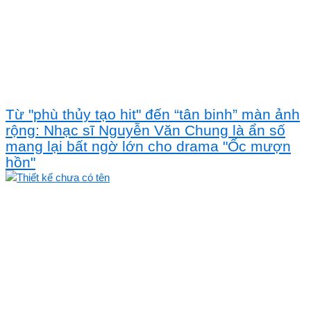
Từ "phù thủy tạo hit" đến “tân binh” màn ảnh
rộng: Nhạc sĩ Nguyễn Văn Chung là ẩn số
mang lại bất ngờ lớn cho drama "Ốc mượn
hồn"