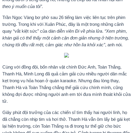
theo ý muốn của tôi”.
Trần Ngọc Vàng bơ phờ sau 26 tiếng làm việc liên tục trên phim
trường. Trong khi với Xuân Phúc, đây là một trong những cảnh
quay “vắt kiệt sức” của dàn diễn viên
Đi về phía lửa
.
“Xem phim,
khán giả có thể thấy một cảnh cận đơn giản nhưng ở hiện trường,
chúng tôi đều rất mệt, cảm giác như hồn lìa khỏi xác”
, anh nói.
Cùng với đồng đội, bốn nhân vật chính Đức Anh, Toàn Thắng,
Thanh Hà, Minh Long đã quả cảm giải cứu nhiều người dân mắc
kẹt trong vụ hỏa hoạn ở quán karaoke. Nhưng đau lòng thay,
Thanh Hà và Toàn Thắng chẳng thể giải cứu chính mình, cũng
không đợi được những người anh em tới đưa mình thoát khỏi cửa
tử.
Giây phút đội trưởng của các chiến sĩ tìm thấy hai người lính, họ
đã chẳng còn nhịp tim và hơi thở. Thanh Hà vẫn ôm lấy bé gái kẹt
lại hiện trường, còn Toàn Thắng ra đi trong tư thế giữ cho bức
vách không đổ sụp xuống đầu đứa trẻ. Cảnh tượng bi thương đến