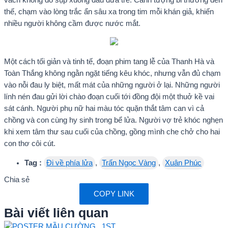
thế, chạm vào lòng trắc ẩn sâu xa trong tim mỗi khán giả, khiến
nhiều người không cầm được nước mắt.
Một cách tối giản và tinh tế, đoạn phim tang lễ của Thanh Hà và
Toàn Thắng không ngằn ngặt tiếng kêu khóc, nhưng vẫn đủ chạm
vào nỗi đau ly biệt, mất mát của những người ở lại. Những người
lính nén đau gửi lời chào đoạn cuối tới đồng đội một thuở kề vai
sát cánh. Người phụ nữ hai màu tóc quặn thắt tâm can vì cả
chồng và con cùng hy sinh trong bể lửa. Người vợ trẻ khóc nghẹn
khi xem tâm thư sau cuối của chồng, gồng mình che chở cho hai
con thơ côi cút.
Tag :
Đi về phía lửa
,
Trấn Ngọc Vàng
,
Xuân Phúc
Chia sẻ
COPY LINK
Bài viết liên quan