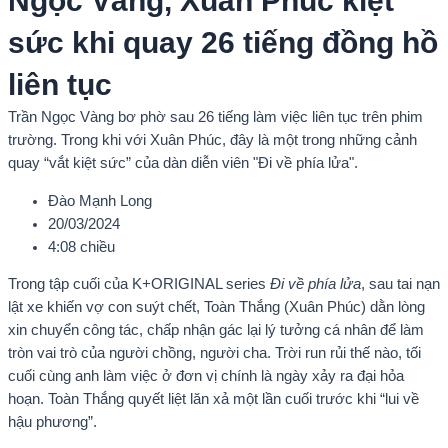
Ngọc Vàng, Xuân Phúc kiệt
sức khi quay 26 tiếng đồng hồ
liên tục
Trần Ngọc Vàng bơ phờ sau 26 tiếng làm việc liên tục trên phim
trường. Trong khi với Xuân Phúc, đây là một trong những cảnh
quay “vắt kiệt sức” của dàn diễn viên "Đi về phía lửa".
Đào Mạnh Long
20/03/2024
4:08 chiều
Trong tập cuối của K+ORIGINAL series
Đi về phía lửa
, sau tai nạn
lật xe khiến vợ con suýt chết, Toàn Thắng (Xuân Phúc) dằn lòng
xin chuyển công tác, chấp nhận gác lại lý tưởng cá nhân để làm
tròn vai trò của người chồng, người cha. Trời run rủi thế nào, tối
cuối cùng anh làm việc ở đơn vị chính là ngày xảy ra đại hỏa
hoạn. Toàn Thắng quyết liệt lăn xả một lần cuối trước khi “lui về
hậu phương”.