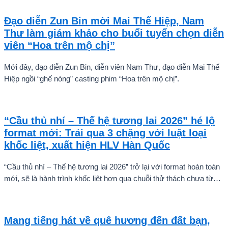
Karnruethai Tassabut trong bộ ảnh đón Giáng Sinh sớm.
Đạo diễn Zun Bin mời Mai Thế Hiệp, Nam
Thư làm giám khảo cho buổi tuyển chọn diễn
viên “Hoa trên mộ chị”
Mới đây, đạo diễn Zun Bin, diễn viên Nam Thư, đạo diễn Mai Thế
Hiệp ngồi “ghế nóng” casting phim “Hoa trên mộ chị”.
“Cầu thủ nhí – Thế hệ tương lai 2026” hé lộ
format mới: Trải qua 3 chặng với luật loại
khốc liệt, xuất hiện HLV Hàn Quốc
“Cầu thủ nhí – Thế hệ tương lai 2026” trở lại với format hoàn toàn
mới, sẽ là hành trình khốc liệt hơn qua chuỗi thử thách chưa từng
có và quá trình huấn luyện chuyên sâu. Mùa giải hứa hẹn sẽ là
cuộc cạnh tranh cam go để tìm ra những cầu thủ nhí bản lĩnh, sẵn
sàng chinh phục thử thách.
Mang tiếng hát về quê hương đến đất bạn,