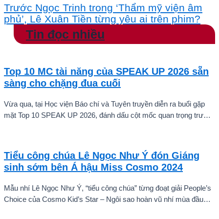
Trước Ngọc Trinh trong ‘Thẩm mỹ viện âm
phủ’, Lê Xuân Tiền từng yêu ai trên phim?
Tin đọc nhiều
Top 10 MC tài năng của SPEAK UP 2026 sẵn
sàng cho chặng đua cuối
Vừa qua, tại Học viện Báo chí và Tuyên truyền diễn ra buổi gặp
mặt Top 10 SPEAK UP 2026, đánh dấu cột mốc quan trọng trước
khi các thí sinh chính thức bước vào giai đoạn tăng tốc của cuộc
thi.
Tiểu công chúa Lê Ngọc Như Ý đón Giáng
sinh sớm bên Á hậu Miss Cosmo 2024
Mẫu nhí Lê Ngọc Như Ý, “tiểu công chúa” từng đoạt giải People’s
Choice của Cosmo Kid’s Star – Ngôi sao hoàn vũ nhí mùa đầu
tiên tự tin thả dáng bên Á hậu Miss Cosmo 2024 – Mook