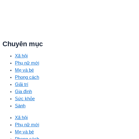
Chuyên mục
Xã hội
Phụ nữ mới
Mẹ và bé
Phong cách
Giải trí
Gia đình
Sức khỏe
Sành
Xã hội
Phụ nữ mới
Mẹ và bé
Phong cách