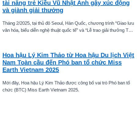
tài năng trẻ Kiều Vũ Nhật Anh gây xúc động
và giành giải thưởng
Tháng 2/2025, tại thủ đô Seoul, Hàn Quốc, chương trình “Giao lưu
văn hóa, biểu diễn nghệ thuật quốc tế” và “Lễ trao giải thưởng Tài
năng quốc tế cho trẻ em” đã diễn ra với sự góp mặt của nhiều tài
năng nghệ thuật đến từ các quốc gia khác nhau. Trong số đó, Kiều
Vũ Nhật Anh, chàng trai tuổi teen đến từ Hà Nội, Việt Nam, đã gây
Hoa hậu Lý Kim Thảo từ Hoa hậu Du lịch Việt
ấn tượng mạnh với giọng hát trữ tình sâu lắng, mang đậm hơi thở
Nam Toàn cầu đến Phó ban tổ chức Miss
quê hương.
Earth Vietnam 2025
Mới đây, Hoa hậu Lý Kim Thảo được công bố vai trò Phó ban tổ
chức (BTC) Miss Earth Vietnam 2025.