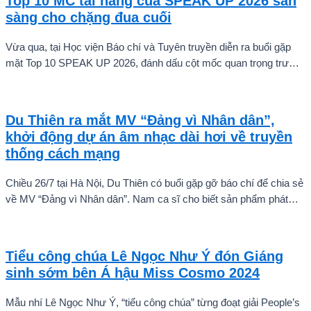
Top 10 MC tài năng của SPEAK UP 2026 sẵn
sàng cho chặng đua cuối
Vừa qua, tại Học viện Báo chí và Tuyên truyền diễn ra buổi gặp
mặt Top 10 SPEAK UP 2026, đánh dấu cột mốc quan trọng trước
khi các thí sinh chính thức bước vào giai đoạn tăng tốc của cuộc
thi.
Du Thiên ra mắt MV “Đảng vì Nhân dân”,
khởi động dự án âm nhạc dài hơi về truyền
thống cách mạng
Chiều 26/7 tại Hà Nội, Du Thiên có buổi gặp gỡ báo chí để chia sẻ
về MV “Đảng vì Nhân dân”. Nam ca sĩ cho biết sản phẩm phát
hành ngày 22/7 chỉ là điểm khởi đầu cho một chuỗi dự án âm
nhạc sẽ được thực hiện theo từng giai đoạn, thay vì dừng lại ở
một hay hai ca khúc.
Tiểu công chúa Lê Ngọc Như Ý đón Giáng
sinh sớm bên Á hậu Miss Cosmo 2024
Mẫu nhí Lê Ngọc Như Ý, “tiểu công chúa” từng đoạt giải People’s