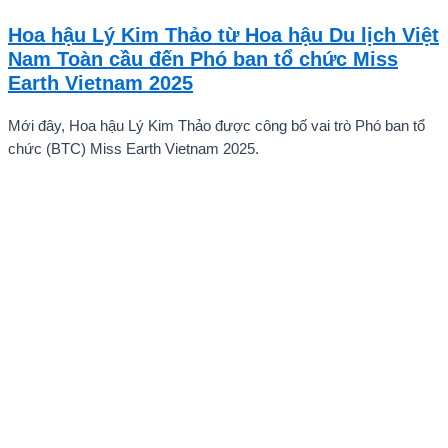
Vũ Nhật Anh, chàng trai tuổi teen đến từ Hà Nội, Việt Nam, đã gây
Hoa hậu Lý Kim Thảo từ Hoa hậu Du lịch Việt
ấn tượng mạnh với giọng hát trữ tình sâu lắng, mang đậm hơi thở
Nam Toàn cầu đến Phó ban tổ chức Miss
quê hương.
Earth Vietnam 2025
Mới đây, Hoa hậu Lý Kim Thảo được công bố vai trò Phó ban tổ
chức (BTC) Miss Earth Vietnam 2025.