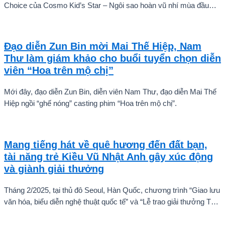
Choice của Cosmo Kid’s Star – Ngôi sao hoàn vũ nhí mùa đầu
tiên tự tin thả dáng bên Á hậu Miss Cosmo 2024 – Mook
Karnruethai Tassabut trong bộ ảnh đón Giáng Sinh sớm.
Đạo diễn Zun Bin mời Mai Thế Hiệp, Nam
Thư làm giám khảo cho buổi tuyển chọn diễn
viên “Hoa trên mộ chị”
Mới đây, đạo diễn Zun Bin, diễn viên Nam Thư, đạo diễn Mai Thế
Hiệp ngồi “ghế nóng” casting phim “Hoa trên mộ chị”.
Mang tiếng hát về quê hương đến đất bạn,
tài năng trẻ Kiều Vũ Nhật Anh gây xúc động
và giành giải thưởng
Tháng 2/2025, tại thủ đô Seoul, Hàn Quốc, chương trình “Giao lưu
văn hóa, biểu diễn nghệ thuật quốc tế” và “Lễ trao giải thưởng Tài
năng quốc tế cho trẻ em” đã diễn ra với sự góp mặt của nhiều tài
năng nghệ thuật đến từ các quốc gia khác nhau. Trong số đó, Kiều