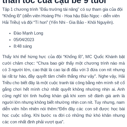
thần tốc của cậu bé 9 tuổi
Tập 1 chương trình "Đấu trường tài năng" có sự tham gia của đội
“Khổng lồ” (diễn viên Hoàng Phi - Hoa hậu Bảo Ngọc - diễn viên
Hải Triều) và đội “Tí hon” (Yến Nhi - Gia Bảo - Khôi Nguyên).
Đào Mạnh Long
05/04/2023
8:48 sáng
Thấy khí thế hừng hực của đội “Khổng lồ”, MC Quốc Khánh bật
cười châm chọc: “Chưa bao giờ thấy một chương trình nào mà
có 3 người lớn, cao thật là cao lại đi đấu với 3 đứa con nít nhưng
lại rất tự hào, đầy quyết tâm chiến thắng như vậy”. Nghe vậy, Hải
Triều cho biết đây là một cuộc tranh tài công bằng nên mình sẽ cố
gắng chơi hết mình chứ nhất quyết không nhường nhịn ai. Anh
cũng nghĩ tới tình huống khán giả khi xem sẽ đánh giá anh là
người lớn nhưng không biết nhường nhịn con nít. Tuy nhưng, nam
diễn viên hồn nhiên nói thêm:“Đến đây các con sẽ được học bài
học cuộc sống. Khi bước ra đời có những thứ khó khăn nhưng
các con nhất định phải vượt qua”.