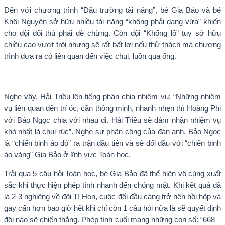
Đến với chương trình “Đấu trường tài năng”, bé Gia Bảo và bé
Khôi Nguyên sở hữu nhiều tài năng “không phải dạng vừa” khiến
cho đội đối thủ phải dè chừng. Còn đội “Khổng lồ” tuy sở hữu
chiều cao vượt trội nhưng sẽ rất bất lợi nếu thử thách mà chương
trình đưa ra có liên quan đến việc chui, luồn qua ống.
Nghe vậy, Hải Triều lên tiếng phân chia nhiệm vụ: “Những nhiệm
vụ liên quan đến trí óc, cần thông minh, nhanh nhẹn thì Hoàng Phi
với Bảo Ngọc chia với nhau đi. Hải Triều sẽ đảm nhận nhiệm vụ
khó nhất là chui rúc”. Nghe sự phân công của đàn anh, Bảo Ngọc
là “chiến binh áo đỏ” ra trận đầu tiên và sẽ đối đầu với “chiến binh
áo vàng” Gia Bảo ở lĩnh vực Toán học.
Trải qua 5 câu hỏi Toán học, bé Gia Bảo đã thể hiện vô cùng xuất
sắc khi thực hiện phép tính nhanh đến chóng mặt. Khi kết quả đã
là 2-3 nghiêng về đội Tí Hon, cuộc đối đầu càng trở nên hồi hộp và
gay cấn hơn bao giờ hết khi chỉ còn 1 câu hỏi nữa là sẽ quyết định
đội nào sẽ chiến thắng. Phép tính cuối mang những con số: “668 –