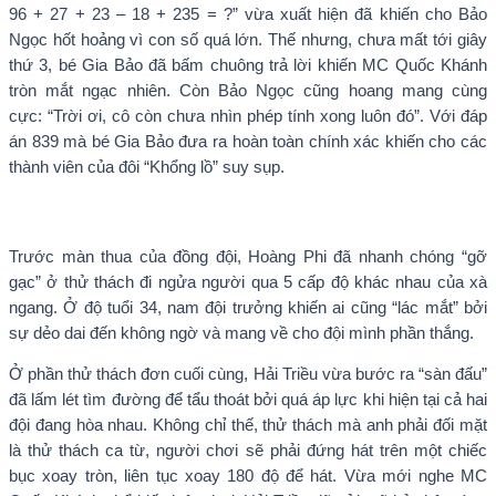
96 + 27 + 23 – 18 + 235 = ?” vừa xuất hiện đã khiến cho Bảo
Ngọc hốt hoảng vì con số quá lớn. Thế nhưng, chưa mất tới giây
thứ 3, bé Gia Bảo đã bấm chuông trả lời khiến MC Quốc Khánh
tròn mắt ngạc nhiên. Còn Bảo Ngọc cũng hoang mang cùng
cực: “Trời ơi, cô còn chưa nhìn phép tính xong luôn đó”. Với đáp
án 839 mà bé Gia Bảo đưa ra hoàn toàn chính xác khiến cho các
thành viên của đôi “Khổng lồ” suy sụp.
Trước màn thua của đồng đội, Hoàng Phi đã nhanh chóng “gỡ
gạc” ở thử thách đi ngửa người qua 5 cấp độ khác nhau của xà
ngang. Ở độ tuổi 34, nam đội trưởng khiến ai cũng “lác mắt” bởi
sự dẻo dai đến không ngờ và mang về cho đội mình phần thắng.
Ở phần thử thách đơn cuối cùng, Hải Triều vừa bước ra “sàn đấu”
đã lấm lét tìm đường để tẩu thoát bởi quá áp lực khi hiện tại cả hai
đội đang hòa nhau. Không chỉ thế, thử thách mà anh phải đối mặt
là thử thách ca từ, người chơi sẽ phải đứng hát trên một chiếc
bục xoay tròn, liên tục xoay 180 độ để hát. Vừa mới nghe MC