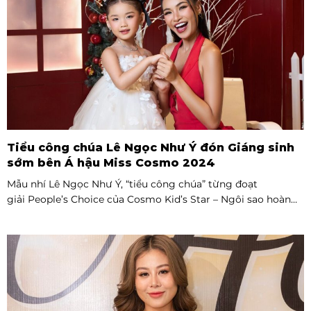
Tiểu công chúa Lê Ngọc Như Ý đón Giáng sinh
sớm bên Á hậu Miss Cosmo 2024
Mẫu nhí Lê Ngọc Như Ý, “tiểu công chúa” từng đoạt
giải People’s Choice của Cosmo Kid’s Star – Ngôi sao hoàn
vũ nhí mùa đầu tiên tự tin thả dáng bên Á hậu Miss Cosmo
2024 – Mook Karnruethai Tassabut trong bộ ảnh đón Giáng
Sinh sớm.