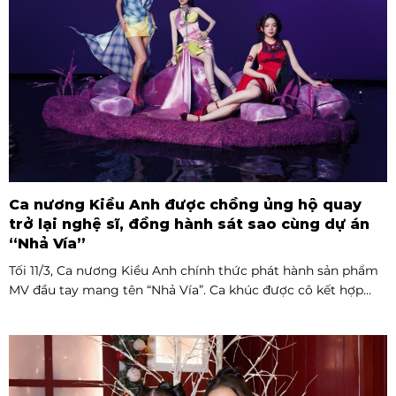
Ca nương Kiều Anh được chồng ủng hộ quay
trở lại nghệ sĩ, đồng hành sát sao cùng dự án
“Nhả Vía”
Tối 11/3, Ca nương Kiều Anh chính thức phát hành sản phẩm
MV đầu tay mang tên “Nhả Vía”. Ca khúc được cô kết hợp
cùng Rapper Pháo, MV có sự tham gia của đông đảo nghệ sĩ
nổi tiếng của Vpop như BB Trần, Misthy, DJ Mie, Quỳnh Anh
Shyn, Muội, Ngọc Thanh Tâm và Phùng Khánh Linh.