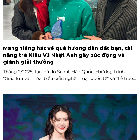
Mang tiếng hát về quê hương đến đất bạn, tài
năng trẻ Kiều Vũ Nhật Anh gây xúc động và
giành giải thưởng
Tháng 2/2025, tại thủ đô Seoul, Hàn Quốc, chương trình
“Giao lưu văn hóa, biểu diễn nghệ thuật quốc tế” và “Lễ trao
giải thưởng Tài năng quốc tế cho trẻ em” đã diễn ra với sự
góp mặt của nhiều tài năng nghệ thuật đến từ các quốc gia
khác nhau. Trong số đó, Kiều Vũ Nhật Anh, chàng trai tuổi
teen đến từ Hà Nội, Việt Nam, đã gây ấn tượng mạnh với
giọng hát trữ tình sâu lắng, mang đậm hơi thở quê hương.