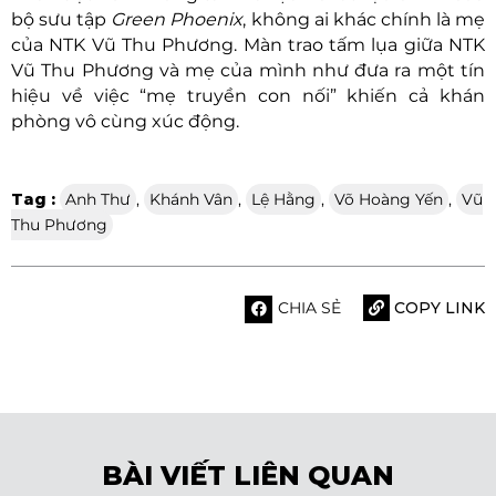
bộ sưu tập
Green Phoenix
, không ai khác chính là mẹ
của NTK Vũ Thu Phương. Màn trao tấm lụa giữa NTK
Vũ Thu Phương và mẹ của mình như đưa ra một tín
hiệu về việc “mẹ truyền con nối” khiến cả khán
phòng vô cùng xúc động.
Tag :
Anh Thư
,
Khánh Vân
,
Lệ Hằng
,
Võ Hoàng Yến
,
Vũ
Thu Phương
CHIA SẺ
COPY LINK
BÀI VIẾT LIÊN QUAN