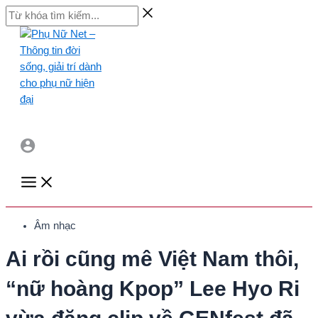
Skip
Từ
to
khóa
content
tìm
kiếm...
Main
Menu
Âm nhạc
Ai rồi cũng mê Việt Nam thôi,
“nữ hoàng Kpop” Lee Hyo Ri