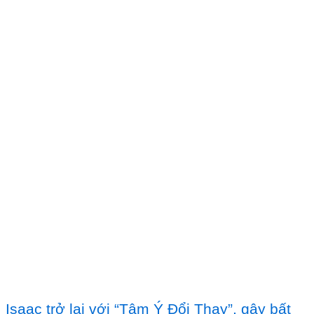
Isaac trở lại với “Tâm Ý Đổi Thay”, gây bất