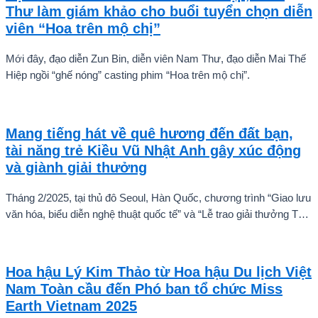
Thư làm giám khảo cho buổi tuyển chọn diễn
viên “Hoa trên mộ chị”
Mới đây, đạo diễn Zun Bin, diễn viên Nam Thư, đạo diễn Mai Thế
Hiệp ngồi “ghế nóng” casting phim “Hoa trên mộ chị”.
Mang tiếng hát về quê hương đến đất bạn,
tài năng trẻ Kiều Vũ Nhật Anh gây xúc động
và giành giải thưởng
Tháng 2/2025, tại thủ đô Seoul, Hàn Quốc, chương trình “Giao lưu
văn hóa, biểu diễn nghệ thuật quốc tế” và “Lễ trao giải thưởng Tài
năng quốc tế cho trẻ em” đã diễn ra với sự góp mặt của nhiều tài
năng nghệ thuật đến từ các quốc gia khác nhau. Trong số đó, Kiều
Vũ Nhật Anh, chàng trai tuổi teen đến từ Hà Nội, Việt Nam, đã gây
Hoa hậu Lý Kim Thảo từ Hoa hậu Du lịch Việt
ấn tượng mạnh với giọng hát trữ tình sâu lắng, mang đậm hơi thở
Nam Toàn cầu đến Phó ban tổ chức Miss
quê hương.
Earth Vietnam 2025