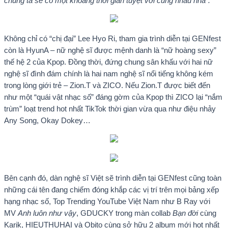
chúng ta sẽ có một khoảng thời gian tuyệt vời cùng nhau nha”.
Không chỉ có “chị đại” Lee Hyo Ri, tham gia trình diễn tại GENfest
còn là HyunA – nữ nghệ sĩ được mệnh danh là “nữ hoàng sexy”
thế hệ 2 của Kpop. Đồng thời, đứng chung sân khấu với hai nữ
nghệ sĩ đình đám chính là hai nam nghệ sĩ nổi tiếng không kém
trong lòng giới trẻ – Zion.T và ZICO. Nếu Zion.T được biết đến
như một “quái vật nhạc số” đáng gờm của Kpop thì ZICO lại “nắm
trùm” loạt trend hot nhất TikTok thời gian vừa qua như điệu nhảy
Any Song, Okay Dokey…
Bên cạnh đó, dàn nghệ sĩ Việt sẽ trình diễn tại GENfest cũng toàn
những cái tên đang chiếm đóng khắp các vị trí trên mọi bảng xếp
hạng nhạc số, Top Trending YouTube Việt Nam như B Ray với
MV
Anh luôn như vậy
, GDUCKY trong màn collab
Bạn đời
cùng
Karik, HIEUTHUHAI và Obito cùng sở hữu 2 album mới hot nhất