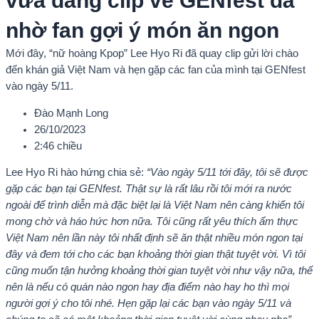
vừa đăng clip về GENfest đã
nhờ fan gợi ý món ăn ngon
Mới đây, “nữ hoàng Kpop” Lee Hyo Ri đã quay clip gửi lời chào
đến khán giả Việt Nam và hẹn gặp các fan của mình tại GENfest
vào ngày 5/11.
Đào Mạnh Long
26/10/2023
2:46 chiều
Lee Hyo Ri hào hứng chia sẻ:
“Vào ngày 5/11 tới đây, tôi sẽ được
gặp các bạn tại GENfest. Thật sự là rất lâu rồi tôi mới ra nước
ngoài để trình diễn mà đặc biệt lại là Việt Nam nên càng khiến tôi
mong chờ và háo hức hơn nữa. Tôi cũng rất yêu thích ẩm thực
Việt Nam nên lần này tôi nhất định sẽ ăn thật nhiều món ngon tại
đây và đem tới cho các bạn khoảng thời gian thật tuyệt vời. Vì tôi
cũng muốn tận hưởng khoảng thời gian tuyệt vời như vậy nữa, thế
nên là nếu có quán nào ngon hay địa điểm nào hay ho thì mọi
người gợi ý cho tôi nhé. Hẹn gặp lại các bạn vào ngày 5/11 và