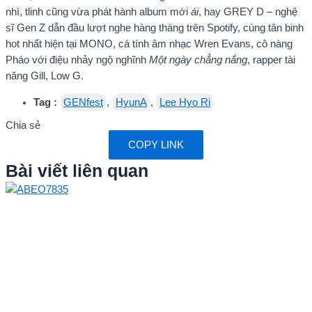
nhì, tlinh cũng vừa phát hành album mới
ái
, hay GREY D – nghệ
sĩ Gen Z dẫn đầu lượt nghe hàng tháng trên Spotify, cùng tân binh
hot nhất hiện tại MONO, cá tính âm nhạc Wren Evans, cô nàng
Pháo với điệu nhảy ngộ nghĩnh
Một ngày chẳng nắng
, rapper tài
năng Gill, Low G.
Tag :
GENfest
,
HyunA
,
Lee Hyo Ri
Chia sẻ
COPY LINK
Bài viết liên quan