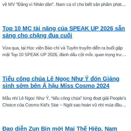
về MV “Đảng vì Nhân dân”. Nam ca sĩ cho biết sản phẩm phát
hành ngày 22/7 chỉ là điểm khởi đầu cho một chuỗi dự án âm
nhạc sẽ được thực hiện theo từng giai đoạn, thay vì dừng lại ở
một hay hai ca khúc.
Top 10 MC tài năng của SPEAK UP 2026 sẵn
sàng cho chặng đua cuối
Vừa qua, tại Học viện Báo chí và Tuyên truyền diễn ra buổi gặp
mặt Top 10 SPEAK UP 2026, đánh dấu cột mốc quan trọng trước
khi các thí sinh chính thức bước vào giai đoạn tăng tốc của cuộc
thi.
Tiểu công chúa Lê Ngọc Như Ý đón Giáng
sinh sớm bên Á hậu Miss Cosmo 2024
Mẫu nhí Lê Ngọc Như Ý, “tiểu công chúa” từng đoạt giải People’s
Choice của Cosmo Kid’s Star – Ngôi sao hoàn vũ nhí mùa đầu
tiên tự tin thả dáng bên Á hậu Miss Cosmo 2024 – Mook
Karnruethai Tassabut trong bộ ảnh đón Giáng Sinh sớm.
Đạo diễn Zun Bin mời Mai Thế Hiệp, Nam